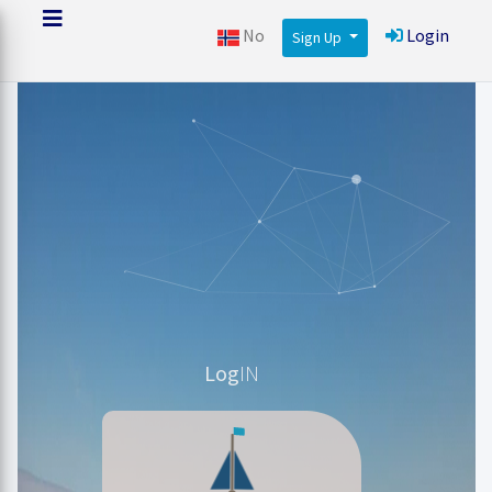
No
Login
Sign Up
Log
IN